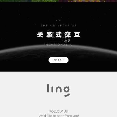
了解更多
FOLLOW US
We'd like to hear from you!